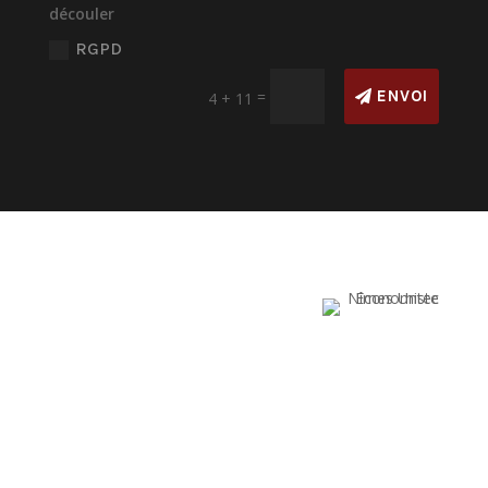
découler
RGPD
=
ENVOI
4 + 11