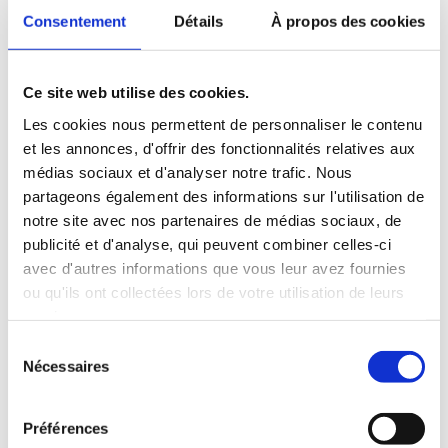
Consentement
Détails
À propos des cookies
Reprises de sinistre
Ce site web utilise des cookies.
Renforcement d’ouvrage sur des
Les cookies nous permettent de personnaliser le contenu
bâtiments existants.
et les annonces, d'offrir des fonctionnalités relatives aux
médias sociaux et d'analyser notre trafic. Nous
Accompagnemant avec les entreprises
partageons également des informations sur l'utilisation de
de gros oeuvre
notre site avec nos partenaires de médias sociaux, de
publicité et d'analyse, qui peuvent combiner celles-ci
avec d'autres informations que vous leur avez fournies
ou qu'ils ont collectées lors de votre utilisation de leurs
services.
Sélection
Nécessaires
du
consentement
Préférences