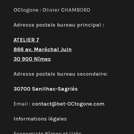
OC
togone :
O
livier
C
HAMBORD
Adresse postale bureau principal :
ATELIER 7
866 av. Maréchal Juin
30 900 Nîmes
Adresse postale bureau secondaire:
30700 Sanilhac-Sagriès
Email :
contact@bet-OCtogone.com
Informations légales
Economiste Nîmes et Uzès