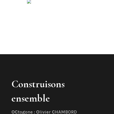
Construisons
ensemble
OC
togone :
O
livier
C
HAMBORD