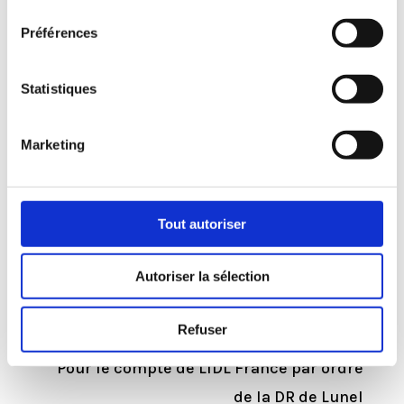
consentement
Préférences
LIDL à Marguerittes
Statistiques
Démolition et reconstruction du magasin
Marketing
Objectifs principaux : Démolition de 2
bâtiments, renforcement de sol, création
du magasin
Tout autoriser
suivant le nouveau cahier des charges et
aménagements extérieurs
Autoriser la sélection
Mission : OPC
Refuser
Pour le compte de LIDL France par ordre
de la DR de Lunel