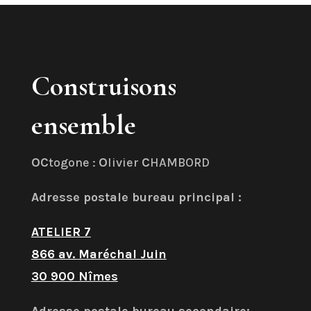
Construisons
ensemble
OC
togone :
O
livier
C
HAMBORD
Adresse postale bureau principal :
ATELIER 7
866 av. Maréchal Juin
30 900 Nîmes